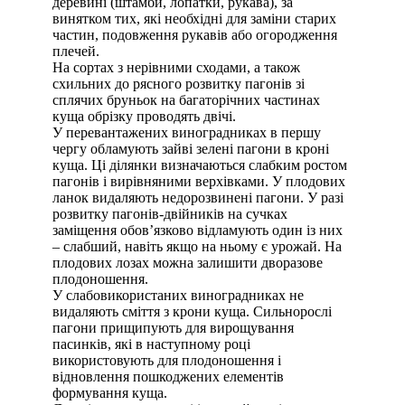
деревині (штамби, лопатки, рукава), за
винятком тих, які необхідні для заміни старих
частин, подовження рукавів або огородження
плечей.
На сортах з нерівними сходами, а також
схильних до рясного розвитку пагонів зі
сплячих бруньок на багаторічних частинах
куща обрізку проводять двічі.
У перевантажених виноградниках в першу
чергу обламують зайві зелені пагони в кроні
куща. Ці ділянки визначаються слабким ростом
пагонів і вирівняними верхівками. У плодових
ланок видаляють недорозвинені пагони. У разі
розвитку пагонів-двійників на сучках
заміщення обов’язково відламують один із них
– слабший, навіть якщо на ньому є урожай. На
плодових лозах можна залишити дворазове
плодоношення.
У слабовикористаних виноградниках не
видаляють сміття з крони куща. Сильнорослі
пагони прищипують для вирощування
пасинків, які в наступному році
використовують для плодоношення і
відновлення пошкоджених елементів
формування куща.