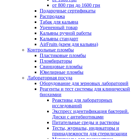
от 800 грн до 1600 грн
Подарочные сертификаты
Распродажа
Табак для кальяна
Уцененный товар
Кальяны ручной работы
Кальяны стандарт
AirFruits (крем для кальяна)
Контрольные пломбы
Пластиковые пломбы
Пломбираторы
Свинцовые пломбы
Ювелирные пломбы
Лабораторная посуда
Оборудование для зерновых лабораторий
Реагенты и тест системы для клинической
биохимии
Реактивы для лабораторных
исследований
Экспресс идентификация бактерий.
Диски с антибиотиками
Питательные среды и растворы
Тесты, журналы, индикаторы и
принадлежности для стерилизации