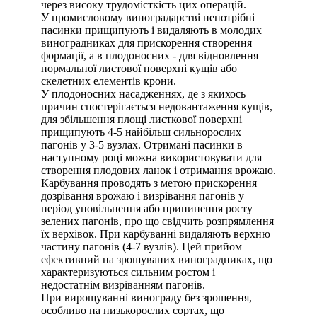
через високу трудомісткість цих операцій.
У промисловому виноградарстві непотрібні
пасинки прищипують і видаляють в молодих
виноградниках для прискорення створення
формації, а в плодоносних - для відновлення
нормальної листової поверхні кущів або
скелетних елементів крони.
У плодоносних насадженнях, де з якихось
причин спостерігається недовантаження кущів,
для збільшення площі листкової поверхні
прищипують 4-5 найбільш сильнорослих
пагонів у 3-5 вузлах. Отримані пасинки в
наступному році можна використовувати для
створення плодових ланок і отримання врожаю.
Карбування проводять з метою прискорення
дозрівання врожаю і визрівання пагонів у
період уповільнення або припинення росту
зелених пагонів, про що свідчить розпрямлення
їх верхівок. При карбуванні видаляють верхню
частину пагонів (4-7 вузлів). Цей прийом
ефективний на зрошуваних виноградниках, що
характеризуються сильним ростом і
недостатнім визріванням пагонів.
При вирощуванні винограду без зрошення,
особливо на низькорослих сортах, що