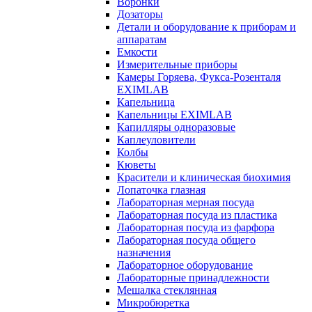
Воронки
Дозаторы
Детали и оборудование к приборам и
аппаратам
Емкости
Измерительные приборы
Камеры Горяева, Фукса-Розенталя
EXIMLAB
Капельница
Капельницы EXIMLAB
Капилляры одноразовые
Каплеуловители
Колбы
Кюветы
Красители и клиническая биохимия
Лопаточка глазная
Лабораторная мерная посуда
Лабораторная посуда из пластика
Лабораторная посуда из фарфора
Лабораторная посуда общего
назначения
Лабораторное оборудование
Лабораторные принадлежности
Мешалка стеклянная
Микробюретка