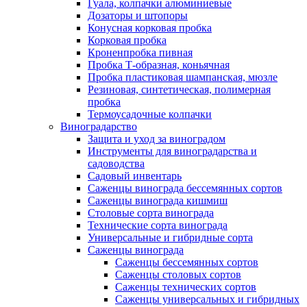
Гуала, колпачки алюминиевые
Дозаторы и штопоры
Конусная корковая пробка
Корковая пробка
Кроненпробка пивная
Пробка Т-образная, коньячная
Пробка пластиковая шампанская, мюзле
Резиновая, синтетическая, полимерная
пробка
Термоусадочные колпачки
Виноградарство
Защита и уход за виноградом
Инструменты для виноградарства и
садоводства
Садовый инвентарь
Саженцы винограда бессемянных сортов
Саженцы винограда кишмиш
Столовые сорта винограда
Технические сорта винограда
Универсальные и гибридные сорта
Саженцы винограда
Саженцы бессемянных сортов
Саженцы столовых сортов
Саженцы технических сортов
Саженцы универсальных и гибридных