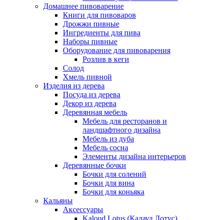
Домашнее пивоварение
Книги для пивоваров
Дрожжи пивные
Ингредиенты для пива
Наборы пивные
Оборудование для пивоварения
Розлив в кеги
Солод
Хмель пивной
Изделия из дерева
Посуда из дерева
Декор из дерева
Деревянная мебель
Мебель для ресторанов и
ландшафтного дизайна
Мебель из дуба
Мебель сосна
Элементы дизайна интерьеров
Деревянные бочки
Бочки для солений
Бочки для вина
Бочки для коньяка
Кальяны
Аксессуары
Kaloud Lotus (Калауд Лотус)