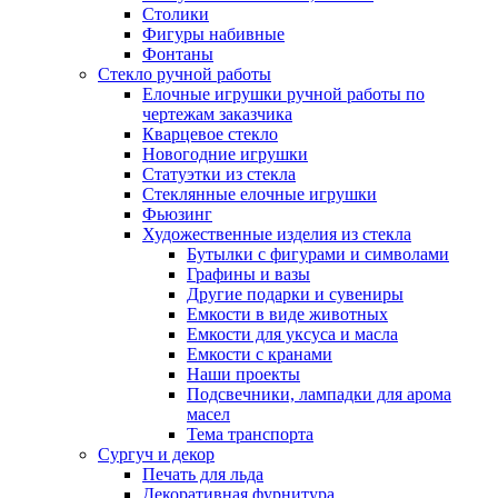
Столики
Фигуры набивные
Фонтаны
Стекло ручной работы
Елочные игрушки ручной работы по
чертежам заказчика
Кварцевое стекло
Новогодние игрушки
Статуэтки из стекла
Стеклянные елочные игрушки
Фьюзинг
Художественные изделия из стекла
Бутылки с фигурами и символами
Графины и вазы
Другие подарки и сувениры
Емкости в виде животных
Емкости для уксуса и масла
Емкости с кранами
Наши проекты
Подсвечники, лампадки для арома
масел
Тема транспорта
Сургуч и декор
Печать для льда
Декоративная фурнитура