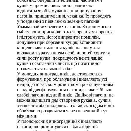
основних операцій із зеленими частинами
кущів у промислових виноградниках
відносяться: обламування, прищипування
пагонів, прищипування, чеканка. Їх проводять
у поєднанні з підв'язкою зелених пагонів.
Уламки зайвих зелених пагонів. За допомогою
сміття вони прискорюють створення утворення
і підтримують його; виправити помилки,
допущені при обрізанні кущів; встановити
кінцеве навантаження кущів пагонами та
врожаєм з урахуванням особливостей сорту та
сили росту куща; покращують вентиляцію
кущів і освітленість листя, що позитивно
позначається на якості ягід.
У молодих виноградників, де створюється
формування, при обламуванні видаляють усі
непридатні за своїм розвитком і розташуванням
на кущі для формування пагони, а також більш
слабкі пагони від двійників. Двійкові пагони не
можна залишати для створення рукавів, сучків
заміщення або плодових лоз, так як згодом вони
обов'язково роздвояться через невеликий кут
між ними.
У плодоносних виноградниках видаляють
пагони, що розвинулися на багаторічній