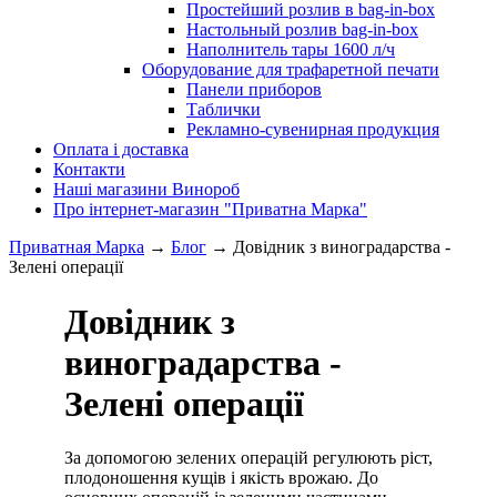
Простейший розлив в bag-in-box
Настольный розлив bag-in-box
Наполнитель тары 1600 л/ч
Оборудование для трафаретной печати
Панели приборов
Таблички
Рекламно-сувенирная продукция
Оплата і доставка
Контакти
Наші магазини Винороб
Про інтернет-магазин "Приватна Марка"
Приватная Марка
→
Блог
→
Довідник з виноградарства -
Зелені операції
Довідник з
виноградарства -
Зелені операції
За допомогою зелених операцій регулюють ріст,
плодоношення кущів і якість врожаю. До