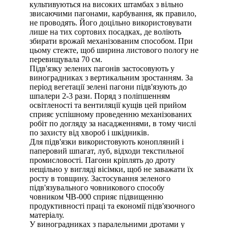
культивуються на високих штамбах з вільно
звисаючими пагонами, карбування, як правило,
не проводять. Його доцільно використовувати
лише на тих сортових посадках, де воліють
збирати врожай механізованим способом. При
цьому стежте, щоб ширина листового пологу не
перевищувала 70 см.
Підв'язку зелених пагонів застосовують у
виноградниках з вертикальним зростанням. За
період вегетації зелені пагони підв'язують до
шпалери 2-3 рази. Поряд з поліпшенням
освітленості та вентиляції кущів цей прийом
сприяє успішному проведенню механізованих
робіт по догляду за насадженнями, в тому числі
по захисту від хвороб і шкідників.
Для підв'язки використовують конопляний і
паперовий шпагат, луб, відходи текстильної
промисловості. Пагони кріплять до дроту
нещільно у вигляді вісімки, щоб не заважати їх
росту в товщину. Застосування зеленого
підв'язувального човникового способу
човником ЧВ-000 сприяє підвищенню
продуктивності праці та економії підв'язочного
матеріалу.
У виноградниках з паралельними дротами у