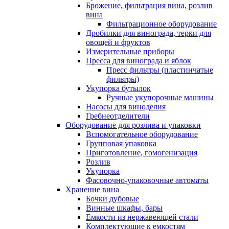
Брожение, фильтрация вина, розлив
вина
Фильтрационное оборудование
Дробилки для винограда, терки для
овощей и фруктов
Измерительные приборы
Пресса для винограда и яблок
Пресс фильтры (пластинчатые
фильтры)
Укупорка бутылок
Ручные укупорочные машины
Насосы для виноделия
Гребнеотделители
Оборудование для розлива и упаковки
Вспомогательное оборудование
Групповая упаковка
Приготовление, гомогенизация
Розлив
Укупорка
Фасовочно-упаковочные автоматы
Хранение вина
Бочки дубовые
Винные шкафы, бары
Емкости из нержавеющей стали
Комплектующие к емкостям