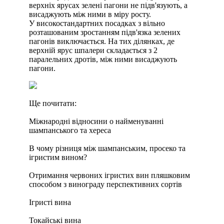
верхніх ярусах зелені пагони не підв'язують, а
висаджують між ними в міру росту.
У високостандартних посадках з вільно
розташованим зростанням підв'язка зелених
пагонів виключається. На тих ділянках, де
верхній ярус шпалери складається з 2
паралельних дротів, між ними висаджують
пагони.
Ще почитати:
Міжнародні відносини о найменуванні
шампанського та хереса
В чому різниця між шампанським, просеко та
ігристим вином?
Отримання червоних ігристих вин пляшковим
способом з винограду перспективних сортів
Ігристі вина
Токайські вина