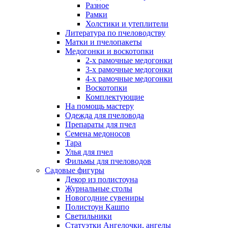
Разное
Рамки
Холстики и утеплители
Литература по пчеловодству
Матки и пчелопакеты
Медогонки и воскотопки
2-х рамочные медогонки
3-х рамочные медогонки
4-х рамочные медогонки
Воскотопки
Комплектующие
На помощь мастеру
Одежда для пчеловода
Препараты для пчел
Семена медоносов
Тара
Улья для пчел
Фильмы для пчеловодов
Садовые фигуры
Декор из полистоуна
Журнальные столы
Новогодние сувениры
Полистоун Кашпо
Светильники
Статуэтки Ангелочки, ангелы