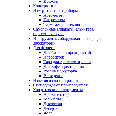
Дрожжи
Консервация
Измерительные приборы
Ареометры
Гигрометры
Термометры стеклянные
Самогонные аппараты, алькитара,
перегонные кубы
Инструменты, оборудование и тара для
лабораторий
Для бизнеса
Для банков и предприятий
Агросектор
Тара для транспортировки
Для кафе и ресторанов
Розлив и укупорка
Виноделие
Изделия из лозы и ротанга
Спецодежда от производителя
Кондитерские ингредиенты
Ароматизаторы
Бельнапы
Декоргели
Десерты
Желe