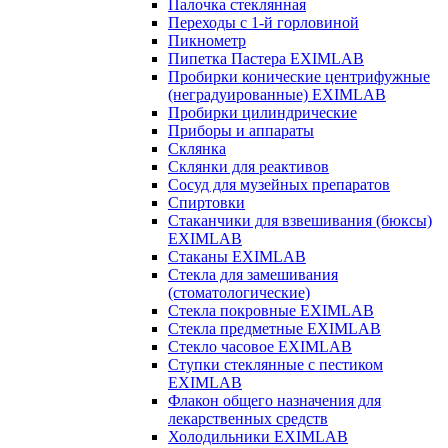
Палочка стеклянная
Переходы с 1-й горловиной
Пикнометр
Пипетка Пастера EXIMLAB
Пробирки конические центрифужные
(неградуированные) EXIMLAB
Пробирки цилиндрические
Приборы и аппараты
Склянка
Склянки для реактивов
Сосуд для музейных препаратов
Спиртовки
Стаканчики для взвешивания (бюксы)
EXIMLAB
Стаканы EXIMLAB
Стекла для замешивания
(стоматологические)
Стекла покровные EXIMLAB
Стекла предметные EXIMLAB
Стекло часовое EXIMLAB
Ступки стеклянные с пестиком
EXIMLAB
Флакон общего назначения для
лекарственных средств
Холодильники EXIMLAB