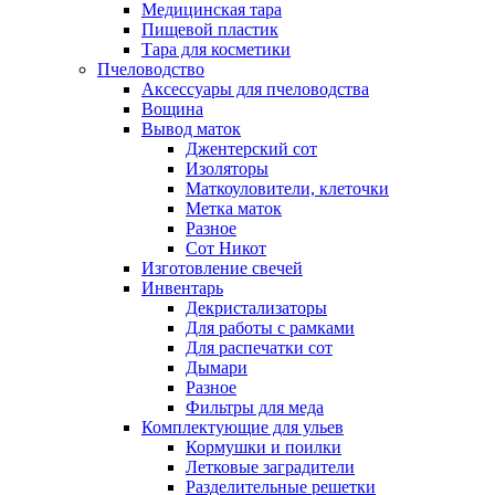
Медицинская тара
Пищевой пластик
Тара для косметики
Пчеловодство
Аксессуары для пчеловодства
Вощина
Вывод маток
Джентерский сот
Изоляторы
Маткоуловители, клеточки
Метка маток
Разное
Сот Никот
Изготовление свечей
Инвентарь
Декристализаторы
Для работы с рамками
Для распечатки сот
Дымари
Разное
Фильтры для меда
Комплектующие для ульев
Кормушки и поилки
Летковые заградители
Разделительные решетки