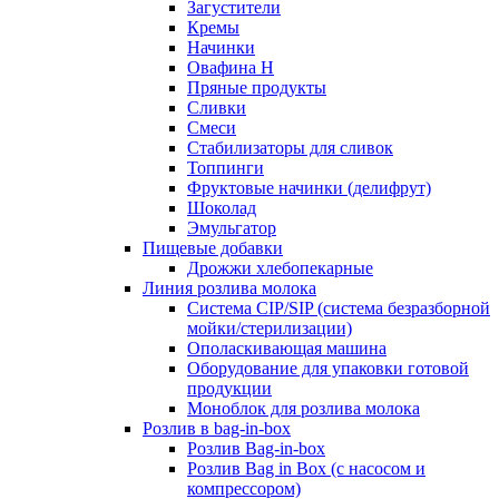
Загустители
Кремы
Начинки
Овафина Н
Пряные продукты
Сливки
Смеси
Стабилизаторы для сливок
Топпинги
Фруктовые начинки (делифрут)
Шоколад
Эмульгатор
Пищевые добавки
Дрожжи хлебопекарные
Линия розлива молока
Система CIP/SIP (система безразборной
мойки/стерилизации)
Ополаскивающая машина
Оборудование для упаковки готовой
продукции
Моноблок для розлива молока
Розлив в bag-in-box
Розлив Bag-in-box
Розлив Bag in Box (с насосом и
компрессором)