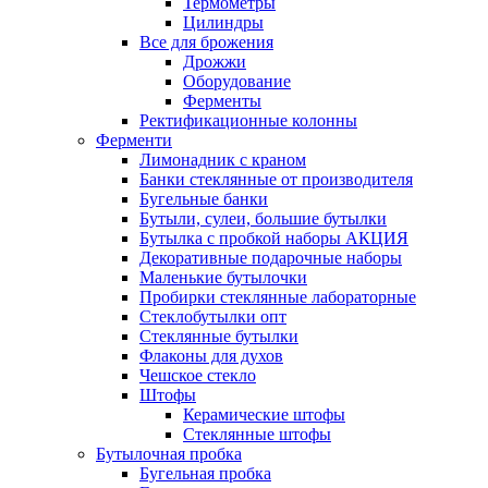
Термометры
Цилиндры
Все для брожения
Дрожжи
Оборудование
Ферменты
Ректификационные колонны
Ферменти
Лимонадник с краном
Банки стеклянные от производителя
Бугельные банки
Бутыли, сулеи, большие бутылки
Бутылка с пробкой наборы АКЦИЯ
Декоративные подарочные наборы
Маленькие бутылочки
Пробирки стеклянные лабораторные
Стеклобутылки опт
Стеклянные бутылки
Флаконы для духов
Чешское стекло
Штофы
Керамические штофы
Стеклянные штофы
Бутылочная пробка
Бугельная пробка