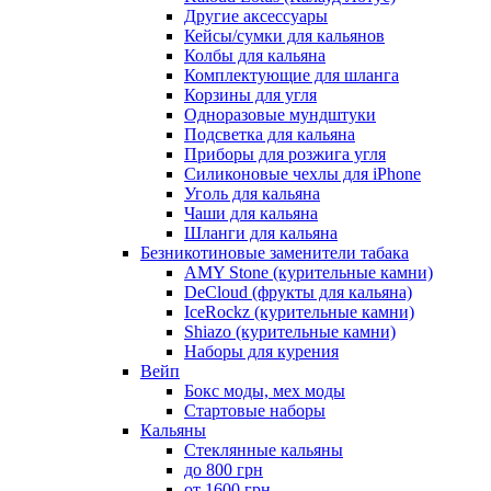
Другие аксессуары
Кейсы/сумки для кальянов
Колбы для кальяна
Комплектующие для шланга
Корзины для угля
Одноразовые мундштуки
Подсветка для кальяна
Приборы для розжига угля
Силиконовые чехлы для iPhone
Уголь для кальяна
Чаши для кальяна
Шланги для кальяна
Безникотиновые заменители табака
AMY Stone (курительные камни)
DeCloud (фрукты для кальяна)
IceRockz (курительные камни)
Shiazo (курительные камни)
Наборы для курения
Вейп
Бокс моды, мех моды
Стартовые наборы
Кальяны
Стеклянные кальяны
до 800 грн
от 1600 грн