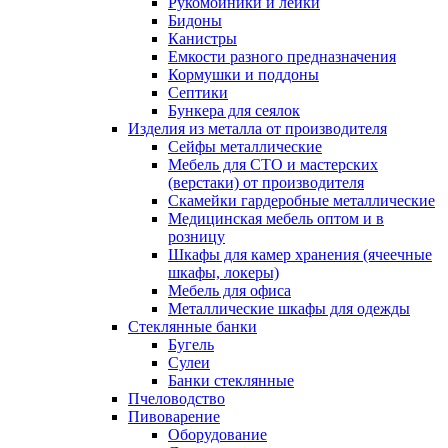
Рукомойники и лейки
Бидоны
Канистры
Емкости разного предназначения
Кормушки и поддоны
Септики
Бункера для сеялок
Изделия из металла от производителя
Сейфы металлические
Мебель для СТО и мастерских
(верстаки) от производителя
Скамейки гардеробные металлические
Медицинская мебель оптом и в
розницу
Шкафы для камер хранения (ячеечные
шкафы, локеры)
Мебель для офиса
Металлические шкафы для одежды
Стеклянные банки
Бугель
Сулеи
Банки стеклянные
Пчеловодство
Пивоварение
Оборудование