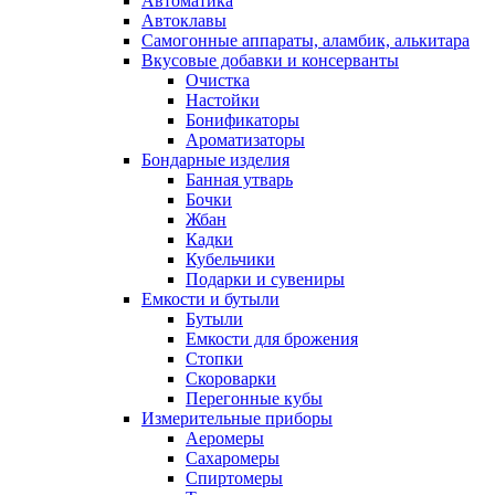
Автоматика
Автоклавы
Самогонные аппараты, аламбик, алькитара
Вкусовые добавки и консерванты
Очистка
Настойки
Бонификаторы
Ароматизаторы
Бондарные изделия
Банная утварь
Бочки
Жбан
Кадки
Кубельчики
Подарки и сувениры
Емкости и бутыли
Бутыли
Емкости для брожения
Стопки
Скороварки
Перегонные кубы
Измерительные приборы
Аеромеры
Сахаромеры
Спиртомеры