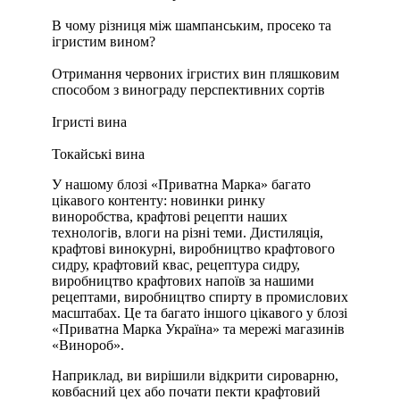
В чому різниця між шампанським, просеко та
ігристим вином?
Отримання червоних ігристих вин пляшковим
способом з винограду перспективних сортів
Ігристі вина
Токайські вина
У нашому блозі «Приватна Марка» багато
цікавого контенту: новинки ринку
виноробства, крафтові рецепти наших
технологів, влоги на різні теми. Дистиляція,
крафтові винокурні, виробництво крафтового
сидру, крафтовий квас, рецептура сидру,
виробництво крафтових напоїв за нашими
рецептами, виробництво спирту в промислових
масштабах. Це та багато іншого цікавого у блозі
«Приватна Марка Україна» та мережі магазинів
«Винороб».
Наприклад, ви вирішили відкрити сироварню,
ковбасний цех або почати пекти крафтовий