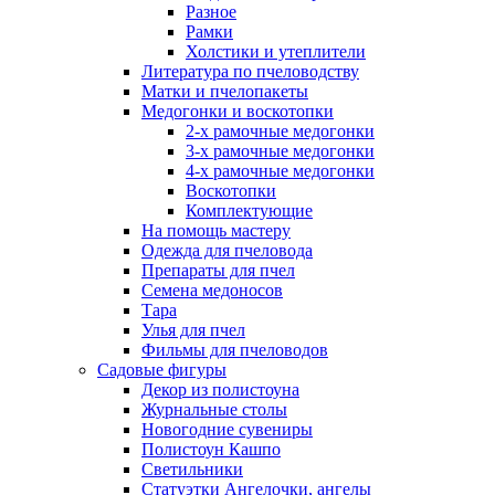
Разное
Рамки
Холстики и утеплители
Литература по пчеловодству
Матки и пчелопакеты
Медогонки и воскотопки
2-х рамочные медогонки
3-х рамочные медогонки
4-х рамочные медогонки
Воскотопки
Комплектующие
На помощь мастеру
Одежда для пчеловода
Препараты для пчел
Семена медоносов
Тара
Улья для пчел
Фильмы для пчеловодов
Садовые фигуры
Декор из полистоуна
Журнальные столы
Новогодние сувениры
Полистоун Кашпо
Светильники
Статуэтки Ангелочки, ангелы