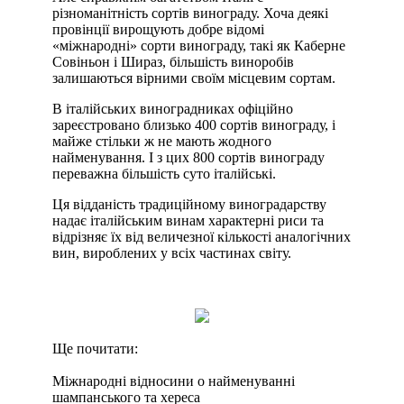
різноманітність сортів винограду. Хоча деякі
провінції вирощують добре відомі
«міжнародні» сорти винограду, такі як Каберне
Совіньон і Шираз, більшість виноробів
залишаються вірними своїм місцевим сортам.
В італійських виноградниках офіційно
зареєстровано близько 400 сортів винограду, і
майже стільки ж не мають жодного
найменування. І з цих 800 сортів винограду
переважна більшість суто італійські.
Ця відданість традиційному виноградарству
надає італійським винам характерні риси та
відрізняє їх від величезної кількості аналогічних
вин, вироблених у всіх частинах світу.
Ще почитати:
Міжнародні відносини о найменуванні
шампанського та хереса