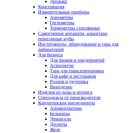
Дрожжи
Консервация
Измерительные приборы
Ареометры
Гигрометры
Термометры стеклянные
Самогонные аппараты, алькитара,
перегонные кубы
Инструменты, оборудование и тара для
лабораторий
Для бизнеса
Для банков и предприятий
Агросектор
Тара для транспортировки
Для кафе и ресторанов
Розлив и укупорка
Виноделие
Изделия из лозы и ротанга
Спецодежда от производителя
Кондитерские ингредиенты
Ароматизаторы
Бельнапы
Декоргели
Десерты
Желe