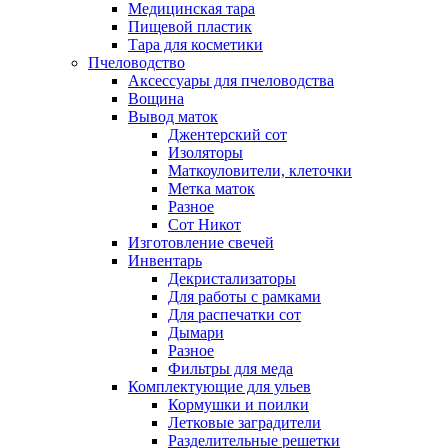
Медицинская тара
Пищевой пластик
Тара для косметики
Пчеловодство
Аксессуары для пчеловодства
Вощина
Вывод маток
Джентерский сот
Изоляторы
Маткоуловители, клеточки
Метка маток
Разное
Сот Никот
Изготовление свечей
Инвентарь
Декристализаторы
Для работы с рамками
Для распечатки сот
Дымари
Разное
Фильтры для меда
Комплектующие для ульев
Кормушки и поилки
Летковые заградители
Разделительные решетки