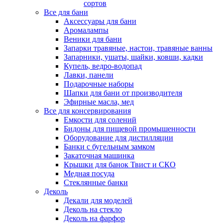
сортов
Все для бани
Аксессуары для бани
Аромалампы
Веники для бани
Запарки травяные, настои, травяные ванны
Запарники, ушаты, шайки, ковши, кадки
Купель, ведро-водопад
Лавки, панели
Подарочные наборы
Шапки для бани от производителя
Эфирные масла, мед
Все для консервирования
Емкости для солений
Бидоны для пищевой промышенности
Оборудование для дистилляции
Банки с бугельным замком
Закаточная машинка
Крышки для банок Твист и СКО
Медная посуда
Стеклянные банки
Деколь
Декали для моделей
Деколь на стекло
Деколь на фарфор