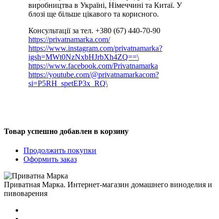
виробництва в Україні, Німеччині та Китаї. У
блозі ще більше цікавого та корисного.
Консультації за тел. +380 (67) 440-70-90
https://privatnamarka.com/
https://www.instagram.com/privatnamarka?
igsh=MWt0NzNxbHJrbXh4ZQ==\
https://www.facebook.com/Privatnamarka
https://youtube.com/@privatnamarkacom?
si=P5RH_spetEP3x_RQ\
Товар успешно добавлен в корзину
Продолжить покупки
Оформить заказ
Приватная Марка. Интернет-магазин домашнего виноделия и
пивоварения