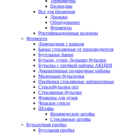
Термометры
Цилиндры
Все для брожения
Дрожжи
Оборудование
Ферменты
Ректификационные колонны
Ферменти
Лимонадник с краном
Банки стеклянные от производителя
Бугельные банки
Бутыли, сулеи, большие бутылки
Бутылка с пробкой наборы АКЦИЯ
Декоративные подарочные наборы
Маленькие бутылочки
Пробирки стеклянные лабораторные
Стеклобутылки опт
Стеклянные бутылки
Флаконы для духов
Чешское стекло
Штофы
Керамические штофы
Стеклянные штофы
Бутылочная пробка
Бугельная пробка