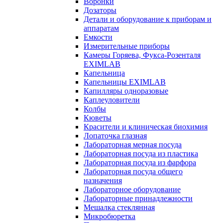
Воронки
Дозаторы
Детали и оборудование к приборам и
аппаратам
Емкости
Измерительные приборы
Камеры Горяева, Фукса-Розенталя
EXIMLAB
Капельница
Капельницы EXIMLAB
Капилляры одноразовые
Каплеуловители
Колбы
Кюветы
Красители и клиническая биохимия
Лопаточка глазная
Лабораторная мерная посуда
Лабораторная посуда из пластика
Лабораторная посуда из фарфора
Лабораторная посуда общего
назначения
Лабораторное оборудование
Лабораторные принадлежности
Мешалка стеклянная
Микробюретка