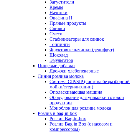
Загустители
Кремы
Начинки
Овафина Н
Пряные продукты
Сливки
Смеси
Стабилизаторы для сливок
Топпинги
Фруктовые начинки (делифрут)
Шоколад
Эмульгатор
Пищевые добавки
Дрожжи хлебопекарные
Линия розлива молока
Система CIP/SIP (система безразборной
мойки/стерилизации)
Ополаскивающая машина
Оборудование для упаковки готовой
продукции
Моноблок для розлива молока
Розлив в bag-in-box
Розлив Bag-in-box
Розлив Bag in Box (с насосом и
компрессором)