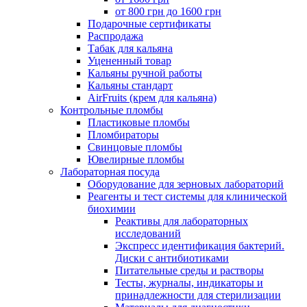
от 800 грн до 1600 грн
Подарочные сертификаты
Распродажа
Табак для кальяна
Уцененный товар
Кальяны ручной работы
Кальяны стандарт
AirFruits (крем для кальяна)
Контрольные пломбы
Пластиковые пломбы
Пломбираторы
Свинцовые пломбы
Ювелирные пломбы
Лабораторная посуда
Оборудование для зерновых лабораторий
Реагенты и тест системы для клинической
биохимии
Реактивы для лабораторных
исследований
Экспресс идентификация бактерий.
Диски с антибиотиками
Питательные среды и растворы
Тесты, журналы, индикаторы и
принадлежности для стерилизации