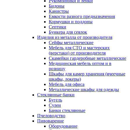
Рукомойники и лейки
Бидоны
Канистры
Емкости разного предназначения
Кормушки и поддоны
Септики
Бункера для сеялок
Изделия из металла от производителя
Сейфы металлические
Мебель для СТО и мастерских
(верстаки) от производителя
Скамейки гардеробные металлические
Медицинская мебель оптом и в
розницу
Шкафы для камер хранения (ячеечные
шкафы, локеры)
Мебель для офиса
Металлические шкафы для одежды
Стеклянные банки
Бугель
Сулеи
Банки стеклянные
Пчеловодство
Пивоварение
Оборудование