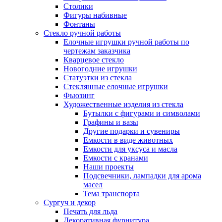
Столики
Фигуры набивные
Фонтаны
Стекло ручной работы
Елочные игрушки ручной работы по
чертежам заказчика
Кварцевое стекло
Новогодние игрушки
Статуэтки из стекла
Стеклянные елочные игрушки
Фьюзинг
Художественные изделия из стекла
Бутылки с фигурами и символами
Графины и вазы
Другие подарки и сувениры
Емкости в виде животных
Емкости для уксуса и масла
Емкости с кранами
Наши проекты
Подсвечники, лампадки для арома
масел
Тема транспорта
Сургуч и декор
Печать для льда
Декоративная фурнитура