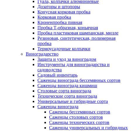
Гуала, колпачки алюминиевые
Дозаторы и штопоры
Конусная корковая пробка
Корковая пробка
Кроненпробка пивная
Пробка Т-образная, коньячная
Пробка пластиковая шампанская, мюзле
Резиновая, синтетическая, полимерная
пробка
Термоусадочные колпачки
Виноградарство
Защита и уход за виноградом
Инструменты для виноградарства и
садоводства
Садовый инвентарь
Саженцы винограда бессемянных сортов
Саженцы винограда кишмиш
Столовые сорта винограда
Технические сорта винограда
Универсальные и гибридные сорта
Саженцы винограда
Саженцы бессемянных сортов
Саженцы столовых сортов
Саженцы технических сортов
Саженцы универсальных и гибридных