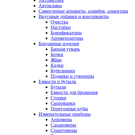
Автоматика
Автоклавы
Самогонные аппараты, аламбик, алькитара
Вкусовые добавки и консерванты
Очистка
Настойки
Бонификаторы
Ароматизаторы
Бондарные изделия
Банная утварь
Бочки
Жбан
Кадки
Кубельчики
Подарки и сувениры
Емкости и бутыли
Бутыли
Емкости для брожения
Стопки
Скороварки
Перегонные кубы
Измерительные приборы
Аеромеры
Сахаромеры
Спиртомеры