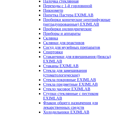
Палочка стеклянная
Переходы с 1-й горловиной
Пикнометр
Пипетка Пастера EXIMLAB
Пробирки конические центрифужные
(неградуированные) EXIMLAB
Пробирки цилиндрические
Приборы и аппараты
Склянка
Склянки для реактивов
Сосуд для музейных препаратов
Спиртовки
Стаканчики для взвешивания (бюксы)
EXIMLAB
Стаканы EXIMLAB
Стекла для замешивания
(стоматологические)
Стекла покровные EXIMLAB
Стекла предметные EXIMLAB
Стекло часовое EXIMLAB
Ступки стеклянные с пестиком
EXIMLAB
Флакон общего назначения для
лекарственных средств
Холодильники EXIMLAB