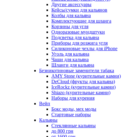
Другие аксессуары
Кейсы/сумки для кальянов
Колбы для кальяна
Комплектующие для шланга
Корзины для угля
Одноразовые мундштуки
Подсветка для кальяна
Приборы для розжига угля
Силиконовые чехлы для iPhone
Уголь для кальяна
Чаши для кальяна
Шланги для кальяна
Безникотиновые заменители табака
AMY Stone (курительные камни)
DeCloud (фрукты для кальяна)
IceRockz (курительные камни)
Shiazo (курительные камни)
Наборы для курения
Вейп
Бокс моды, мех моды
Стартовые наборы
Кальяны
Стеклянные кальяны
до 800 грн
от 1600 грн