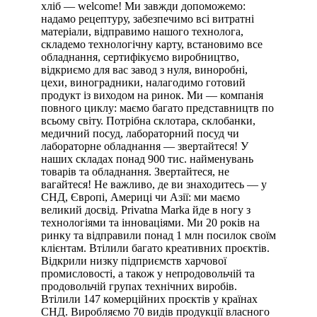
хліб — welcome! Ми завжди допоможемо:
надамо рецептуру, забезпечимо всі витратні
матеріали, відправимо нашого технолога,
складемо технологічну карту, встановимо все
обладнання, сертифікуємо виробництво,
відкриємо для вас завод з нуля, виноробні,
цехи, виноградники, налагодимо готовий
продукт із виходом на ринок. Ми — компанія
повного циклу: маємо багато представництв по
всьому світу. Потрібна склотара, склобанки,
медичний посуд, лабораторний посуд чи
лабораторне обладнання — звертайтеся! У
наших складах понад 900 тис. найменувань
товарів та обладнання. Звертайтеся, не
вагайтеся! Не важливо, де ви знаходитесь — у
СНД, Європі, Америці чи Азії: ми маємо
великий досвід. Privatna Marka йде в ногу з
технологіями та інноваціями. Ми 20 років на
ринку та відправили понад 1 млн посилок своїм
клієнтам. Втілили багато креативних проєктів.
Відкрили низку підприємств харчової
промисловості, а також у непродовольчій та
продовольчій групах технічних виробів.
Втілили 147 комерційних проєктів у країнах
СНД. Виробляємо 70 видів продукції власного