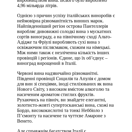
виробництвом вина. Всього було вироблено
4,96 мільярда літрів.
Однією з причин успіху італійських виноробів є
неймовірна різноманітність винних марок.
Найпівденніший регіон острова Пантеллерія
виробляє дивовижні солодкі вина з мускатних
сортів винограду, а на північному сході Альто-
Адідже та Фріулі виробляють сухі вина з
освіжаючим післясмаком, схожим на німецькі.
Між ними також є незліченна кількість інших
провінцій і регіонів. Єдине, що їх об’єднує –
виноград вирощений в Італії.
Червоні вина надзвичайно різноманітні.
Південні провінції Сицилія та Апулія є домом
для вин зі спеціями, іноді стилізованих як вина
Нового Світу, з високим вмістом алкоголю та
насиченим ароматом стиглих фруктів.
Рухаючись на північ, ви знайдете елегантні,
золотисто-жовті супертосканські вина, схожі на
Бордо, висококислотні та тонкі Неббіоло з
П’ємонту та насичене та чуттєве Амароне з
Венето.
Але справжнім багатством Італії є