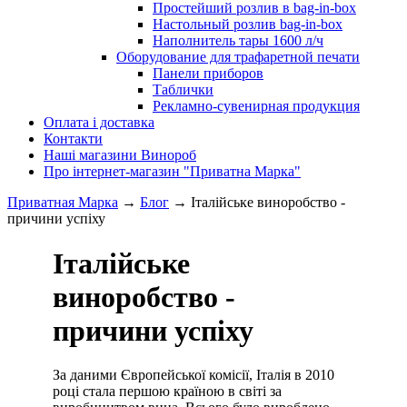
Простейший розлив в bag-in-box
Настольный розлив bag-in-box
Наполнитель тары 1600 л/ч
Оборудование для трафаретной печати
Панели приборов
Таблички
Рекламно-сувенирная продукция
Оплата і доставка
Контакти
Наші магазини Винороб
Про інтернет-магазин "Приватна Марка"
Приватная Марка
→
Блог
→
Італійське виноробство -
причини успіху
Італійське
виноробство -
причини успіху
За даними Європейської комісії, Італія в 2010
році стала першою країною в світі за