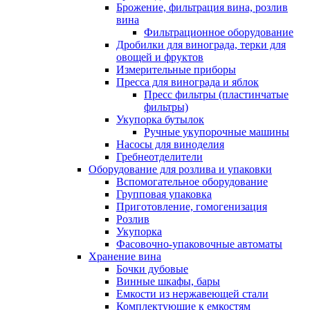
Брожение, фильтрация вина, розлив
вина
Фильтрационное оборудование
Дробилки для винограда, терки для
овощей и фруктов
Измерительные приборы
Пресса для винограда и яблок
Пресс фильтры (пластинчатые
фильтры)
Укупорка бутылок
Ручные укупорочные машины
Насосы для виноделия
Гребнеотделители
Оборудование для розлива и упаковки
Вспомогательное оборудование
Групповая упаковка
Приготовление, гомогенизация
Розлив
Укупорка
Фасовочно-упаковочные автоматы
Хранение вина
Бочки дубовые
Винные шкафы, бары
Емкости из нержавеющей стали
Комплектующие к емкостям