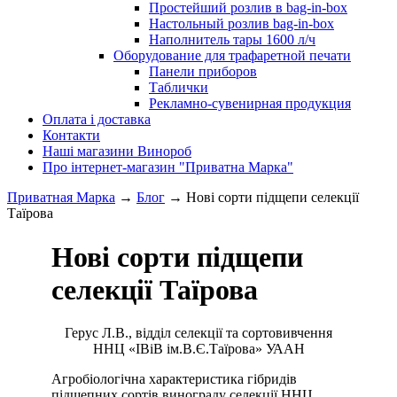
Простейший розлив в bag-in-box
Настольный розлив bag-in-box
Наполнитель тары 1600 л/ч
Оборудование для трафаретной печати
Панели приборов
Таблички
Рекламно-сувенирная продукция
Оплата і доставка
Контакти
Наші магазини Винороб
Про інтернет-магазин "Приватна Марка"
Приватная Марка
→
Блог
→
Нові сорти підщепи селекції
Таїрова
Нові сорти підщепи
селекції Таїрова
Герус Л.В., відділ селекції та сортовивчення
ННЦ «ІВіВ ім.В.Є.Таїрова» УААН
Агробіологічна характеристика гібридів
підщепних сортів винограду селекції ННЦ