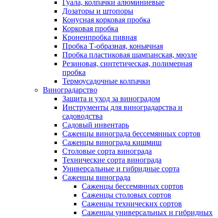
Гуала, колпачки алюминиевые
Дозаторы и штопоры
Конусная корковая пробка
Корковая пробка
Кроненпробка пивная
Пробка Т-образная, коньячная
Пробка пластиковая шампанская, мюзле
Резиновая, синтетическая, полимерная
пробка
Термоусадочные колпачки
Виноградарство
Защита и уход за виноградом
Инструменты для виноградарства и
садоводства
Садовый инвентарь
Саженцы винограда бессемянных сортов
Саженцы винограда кишмиш
Столовые сорта винограда
Технические сорта винограда
Универсальные и гибридные сорта
Саженцы винограда
Саженцы бессемянных сортов
Саженцы столовых сортов
Саженцы технических сортов
Саженцы универсальных и гибридных