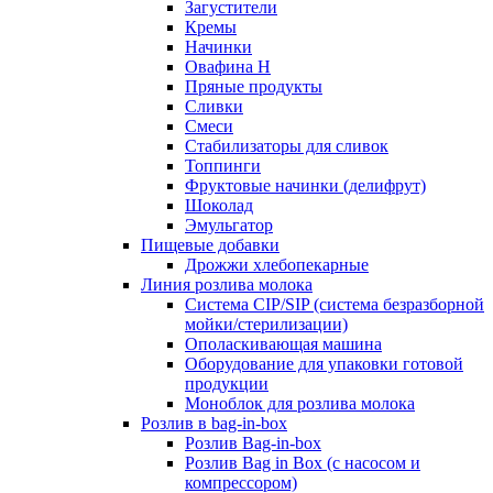
Загустители
Кремы
Начинки
Овафина Н
Пряные продукты
Сливки
Смеси
Стабилизаторы для сливок
Топпинги
Фруктовые начинки (делифрут)
Шоколад
Эмульгатор
Пищевые добавки
Дрожжи хлебопекарные
Линия розлива молока
Система CIP/SIP (система безразборной
мойки/стерилизации)
Ополаскивающая машина
Оборудование для упаковки готовой
продукции
Моноблок для розлива молока
Розлив в bag-in-box
Розлив Bag-in-box
Розлив Bag in Box (с насосом и
компрессором)