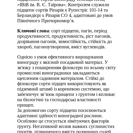
«ІВіВ ім. В. Є. Таїрова». Контролем служили
підщепи сортів Ріпарія х Рупестріс 101-14 та
Берландієрі х Ріпарія СО 4, адаптовані до умов
Північного Причорномор’я.
Ключові слова
: сорт підщепи, пагін, період
продуктивності, продуктивність, ріст пагонів,
дозрівання пагонів, зимостійкість, стійкість до
хвороб, пагоноутворення, вміст вуглеводів.
Однією з умов ефективного вирощування
винограду є якісний посадковий матеріал. У
зв'язку з поширенням філоксери по всьому світу
промислові виноградники закладаються
щепленим садивним матеріалом. Стійкі до
філоксери сорти підщеп використовують як
підземний штамб із кореневою системою, що
забезпечує зв’язок прищепи з ґрунтом і впливає
на біологічні та господарські властивості
прищеп.
За допомогою сорту підщепи посилюються
адаптивні здібності виноградної рослини.
Особливо це стосується лімітуючих факторів
ґрунту. Негативний вплив важких суглинистих
ґрунтів, підвищеного вмісту розчинних солей