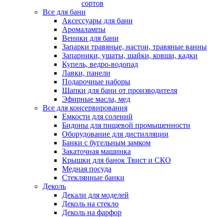
сортов
Все для бани
Аксессуары для бани
Аромалампы
Веники для бани
Запарки травяные, настои, травяные ванны
Запарники, ушаты, шайки, ковши, кадки
Купель, ведро-водопад
Лавки, панели
Подарочные наборы
Шапки для бани от производителя
Эфирные масла, мед
Все для консервирования
Емкости для солений
Бидоны для пищевой промышенности
Оборудование для дистилляции
Банки с бугельным замком
Закаточная машинка
Крышки для банок Твист и СКО
Медная посуда
Стеклянные банки
Деколь
Декали для моделей
Деколь на стекло
Деколь на фарфор