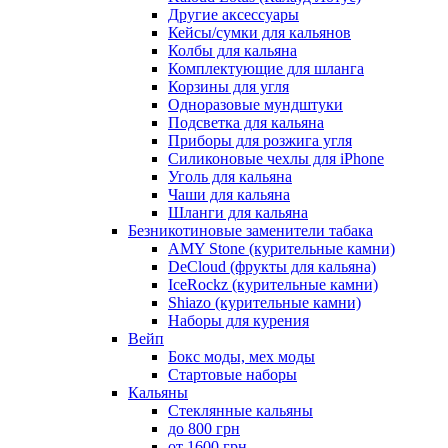
Другие аксессуары
Кейсы/сумки для кальянов
Колбы для кальяна
Комплектующие для шланга
Корзины для угля
Одноразовые мундштуки
Подсветка для кальяна
Приборы для розжига угля
Силиконовые чехлы для iPhone
Уголь для кальяна
Чаши для кальяна
Шланги для кальяна
Безникотиновые заменители табака
AMY Stone (курительные камни)
DeCloud (фрукты для кальяна)
IceRockz (курительные камни)
Shiazo (курительные камни)
Наборы для курения
Вейп
Бокс моды, мех моды
Стартовые наборы
Кальяны
Стеклянные кальяны
до 800 грн
от 1600 грн