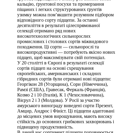
кальцію, ґрунтової посухи та промерзання
піщаних і легких структурованих ґрунтів
узимку можна пом’якшити розумним підбором
відповідного сорту підщепи. За останні
десятиліття в результаті цілеспрямованої
селекції отримано ряд нових
високотехнологічних сильнорослих
промислових і столових сортів міжвидового
походження. Ці сорти — сильнорослі та
високопродуктивні — потребують якісно нових
підщеп, щоб максимізувати свій потенціал.
У 20 столітті в Європі в результаті селекції
сортів підщеп на основі схрещування
європейських, американських і складних
гібридних сортів були отримані нові підщепи:
Георгікон 28 (Угорщина), Сори (Німеччина),
Рамзі (США), Гравесак, Феркаль (Франція),
Козмо 2 і 10 (Італія), К 1 (Чехословаччина),
Вієрул 2 і 3 (Молдова). У Росії за участю
амурського винограду виведені сорти Презент,
Амцир, Андрос і Фініст. Ці підщепи адаптовані
до місцевих умов вирощування, мають високу
стійкість до основних грибкових захворювань і
підвищену продуктивність.
В даний час сортимент підщепи поповнюється