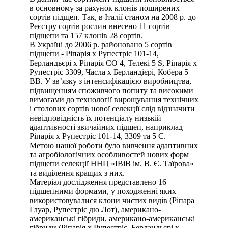
в основному за рахунок клонів поширених
сортів підщеп. Так, в Італії станом на 2008 р. до
Реєстру сортів рослин внесено 11 сортів
підщепи та 157 клонів 28 сортів.
В Україні до 2006 р. районовано 5 сортів
підщепи - Ріпарія х Рупестріс 101-14,
Берландьєрі х Ріпарія СО 4, Телекі 5 S, Ріпарія х
Рупестріс 3309, Часла х Берландієрі, Кобера 5
ВВ. У зв’язку з інтенсифікацією виробництва,
підвищенням споживчого попиту та високими
вимогами до технології вирощування технічних
і столових сортів нової селекції слід відзначити
невідповідність їх потенціалу низькій
адаптивності звичайних підщеп, наприклад
Ріпарія х Рупестріс 101-14, 3309 та 5 С.
Метою нашої роботи було вивчення адаптивних
та агробіологічних особливостей нових форм
підщепи селекції ННЦ «ІВіВ ім. В. Є. Таїрова»
та виділення кращих з них.
Матеріал дослідження представлено 16
підщепними формами, у походженні яких
використовувалися клони чистих видів (Ріпара
Глуар, Рупестріс дю Лот), американо-
американські гібриди, американо-американські
гібриди (Ріпарія х Рупестріс, Берландьєрі х