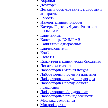
Воронки
Дозаторы
Детали и оборудование к приборам и
аппаратам
Емкости
Измерительные приборы
Камеры Горяева, Фукса-Розенталя
EXIMLAB
Капельница
Капельницы EXIMLAB
Капилляры одноразовые
Каплеуловители
Колбы
Кюветы
Красители и клиническая биохимия
Лопаточка глазная
Лабораторная мерная посуда
Лабораторная посуда из пластика
Лабораторная посуда из фарфора
Лабораторная посуда общего
назначения
Лабораторное оборудование
Лабораторные принадлежности
Мешалка стеклянная
Микробюретка