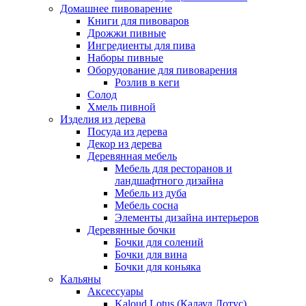
Домашнее пивоварение
Книги для пивоваров
Дрожжи пивные
Ингредиенты для пива
Наборы пивные
Оборудование для пивоварения
Розлив в кеги
Солод
Хмель пивной
Изделия из дерева
Посуда из дерева
Декор из дерева
Деревянная мебель
Мебель для ресторанов и
ландшафтного дизайна
Мебель из дуба
Мебель сосна
Элементы дизайна интерьеров
Деревянные бочки
Бочки для солений
Бочки для вина
Бочки для коньяка
Кальяны
Аксессуары
Kaloud Lotus (Калауд Лотус)