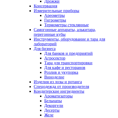
Дрожжи
Консервация
Измерительные приборы
Ареометры
Гигрометры
Термометры стеклянные
Самогонные аппараты, алькитара,
перегонные кубы
Инструменты, оборудование и тара для
лабораторий
Для бизнеса
Для банков и предприятий
Агросектор
Тара для транспортировки
Для кафе и ресторанов
Розлив и укупорка
Виноделие
Изделия из лозы и ротанга
Спецодежда от производителя
Кондитерские ингредиенты
Ароматизаторы
Бельнапы
Декоргели
Десерты
Желe