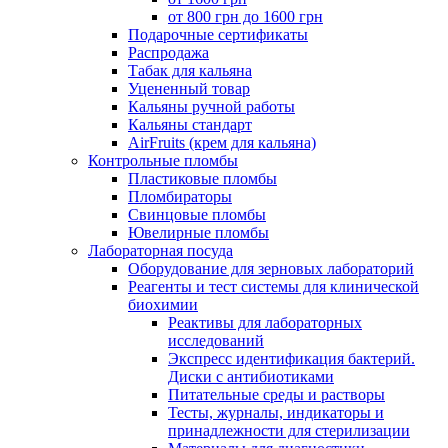
от 800 грн до 1600 грн
Подарочные сертификаты
Распродажа
Табак для кальяна
Уцененный товар
Кальяны ручной работы
Кальяны стандарт
AirFruits (крем для кальяна)
Контрольные пломбы
Пластиковые пломбы
Пломбираторы
Свинцовые пломбы
Ювелирные пломбы
Лабораторная посуда
Оборудование для зерновых лабораторий
Реагенты и тест системы для клинической
биохимии
Реактивы для лабораторных
исследований
Экспресс идентификация бактерий.
Диски с антибиотиками
Питательные среды и растворы
Тесты, журналы, индикаторы и
принадлежности для стерилизации