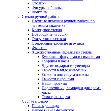
Столики
Фигуры набивные
Фонтаны
Стекло ручной работы
Елочные игрушки ручной работы по
чертежам заказчика
Кварцевое стекло
Новогодние игрушки
Статуэтки из стекла
Стеклянные елочные игрушки
Фьюзинг
Художественные изделия из стекла
Бутылки с фигурами и символами
Графины и вазы
Другие подарки и сувениры
Емкости в виде животных
Емкости для уксуса и масла
Емкости с кранами
Наши проекты
Подсвечники, лампадки для арома
масел
Тема транспорта
Сургуч и декор
Печать для льда
Декоративная фурнитура