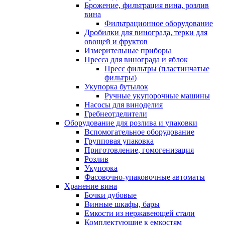
Брожение, фильтрация вина, розлив
вина
Фильтрационное оборудование
Дробилки для винограда, терки для
овощей и фруктов
Измерительные приборы
Пресса для винограда и яблок
Пресс фильтры (пластинчатые
фильтры)
Укупорка бутылок
Ручные укупорочные машины
Насосы для виноделия
Гребнеотделители
Оборудование для розлива и упаковки
Вспомогательное оборудование
Групповая упаковка
Приготовление, гомогенизация
Розлив
Укупорка
Фасовочно-упаковочные автоматы
Хранение вина
Бочки дубовые
Винные шкафы, бары
Емкости из нержавеющей стали
Комплектующие к емкостям