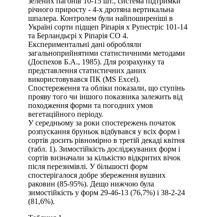
зелених пагонів 10-15 шт., система підтримки
річного приросту - 4-х дротяна вертикальна
шпалера. Контролем були найпоширеніші в
Україні сорти підщеп Ріпарія х Рупестріс 101-14
та Берландьєрі х Ріпарія СО 4.
Експериментальні дані обробляли
загальноприйнятими статистичними методами
(Доспехов Б.А., 1985). Для розрахунку та
представлення статистичних даних
використовувався ПК (MS Excel).
Спостереження та обліки показали, що ступінь
прояву того чи іншого показника залежить від
походження форми та погодних умов
вегетаційного періоду.
У середньому за роки спостережень початок
розпускання бруньок відбувався у всіх форм і
сортів досить рівномірно в третій декаді квітня
(табл. 1). Зимостійкість досліджуваних форм і
сортів визначали за кількістю відкритих вічок
після перезимівлі. У більшості форм
спостерігалося добре збереження вушних
раковин (85-95%). Дещо нижчою була
зимостійкість у форм 29-46-13 (76,7%) і 38-2-24
(81,6%).