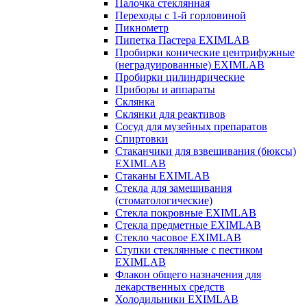
Палочка стеклянная
Переходы с 1-й горловиной
Пикнометр
Пипетка Пастера EXIMLAB
Пробирки конические центрифужные
(неградуированные) EXIMLAB
Пробирки цилиндрические
Приборы и аппараты
Склянка
Склянки для реактивов
Сосуд для музейных препаратов
Спиртовки
Стаканчики для взвешивания (бюксы)
EXIMLAB
Стаканы EXIMLAB
Стекла для замешивания
(стоматологические)
Стекла покровные EXIMLAB
Стекла предметные EXIMLAB
Стекло часовое EXIMLAB
Ступки стеклянные с пестиком
EXIMLAB
Флакон общего назначения для
лекарственных средств
Холодильники EXIMLAB