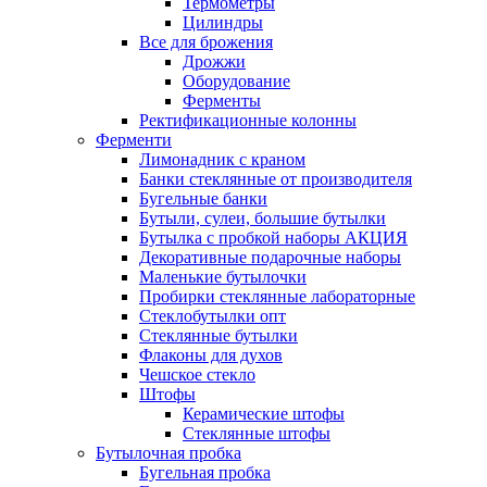
Термометры
Цилиндры
Все для брожения
Дрожжи
Оборудование
Ферменты
Ректификационные колонны
Ферменти
Лимонадник с краном
Банки стеклянные от производителя
Бугельные банки
Бутыли, сулеи, большие бутылки
Бутылка с пробкой наборы АКЦИЯ
Декоративные подарочные наборы
Маленькие бутылочки
Пробирки стеклянные лабораторные
Стеклобутылки опт
Стеклянные бутылки
Флаконы для духов
Чешское стекло
Штофы
Керамические штофы
Стеклянные штофы
Бутылочная пробка
Бугельная пробка