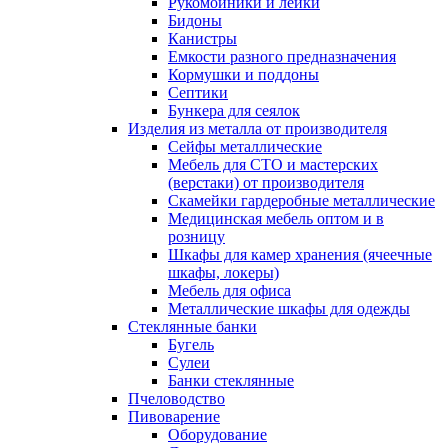
Рукомойники и лейки
Бидоны
Канистры
Емкости разного предназначения
Кормушки и поддоны
Септики
Бункера для сеялок
Изделия из металла от производителя
Сейфы металлические
Мебель для СТО и мастерских
(верстаки) от производителя
Скамейки гардеробные металлические
Медицинская мебель оптом и в
розницу
Шкафы для камер хранения (ячеечные
шкафы, локеры)
Мебель для офиса
Металлические шкафы для одежды
Стеклянные банки
Бугель
Сулеи
Банки стеклянные
Пчеловодство
Пивоварение
Оборудование