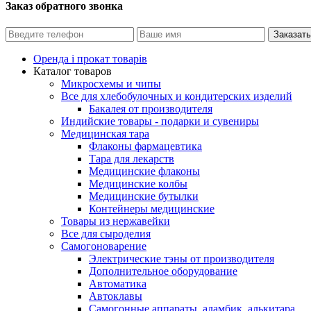
Заказ обратного звонка
Оренда і прокат товарів
Каталог товаров
Микросхемы и чипы
Все для хлебобулочных и кондитерских изделий
Бакалея от производителя
Индийские товары - подарки и сувениры
Медицинская тара
Флаконы фармацевтика
Тара для лекарств
Медицинские флаконы
Медицинские колбы
Медицинские бутылки
Контейнеры медицинские
Товары из нержавейки
Все для сыроделия
Самогоноварение
Электрические тэны от производителя
Дополнительное оборудование
Автоматика
Автоклавы
Самогонные аппараты, аламбик, алькитара