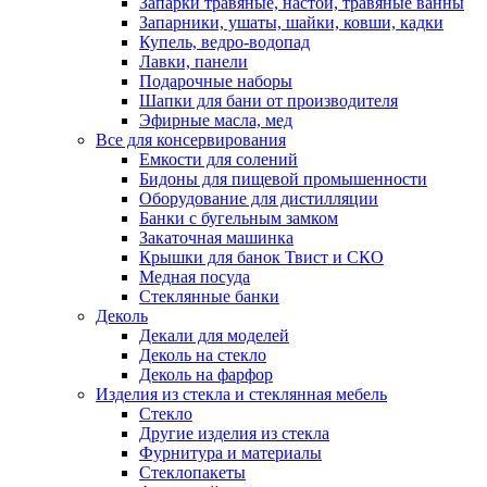
Запарки травяные, настои, травяные ванны
Запарники, ушаты, шайки, ковши, кадки
Купель, ведро-водопад
Лавки, панели
Подарочные наборы
Шапки для бани от производителя
Эфирные масла, мед
Все для консервирования
Емкости для солений
Бидоны для пищевой промышенности
Оборудование для дистилляции
Банки с бугельным замком
Закаточная машинка
Крышки для банок Твист и СКО
Медная посуда
Стеклянные банки
Деколь
Декали для моделей
Деколь на стекло
Деколь на фарфор
Изделия из стекла и стеклянная мебель
Стекло
Другие изделия из стекла
Фурнитура и материалы
Стеклопакеты