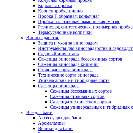
Конусная корковая пробка
Корковая пробка
Кроненпробка пивная
Пробка Т-образная, коньячная
Пробка пластиковая шампанская, мюзле
Резиновая, синтетическая, полимерная пробка
Термоусадочные колпачки
Виноградарство
Защита и уход за виноградом
Инструменты для виноградарства и садоводст
Садовый инвентарь
Саженцы винограда бессемянных сортов
Саженцы винограда кишмиш
Столовые сорта винограда
Технические сорта винограда
Универсальные и гибридные сорта
Саженцы винограда
Саженцы бессемянных сортов
Саженцы столовых сортов
Саженцы технических сортов
Саженцы универсальных и гибридных с
Все для бани
Аксессуары для бани
Аромалампы
Веники для бани