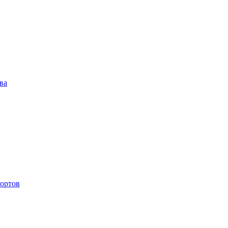
ва
ортов