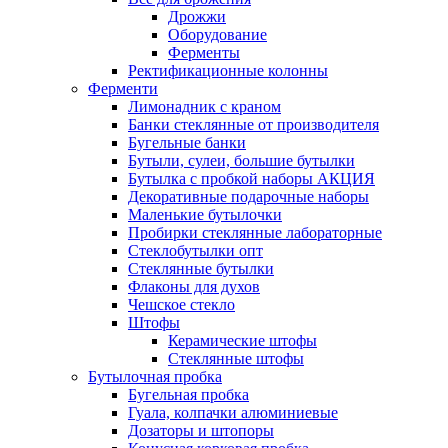
Дрожжи
Оборудование
Ферменты
Ректификационные колонны
Ферменти
Лимонадник с краном
Банки стеклянные от производителя
Бугельные банки
Бутыли, сулеи, большие бутылки
Бутылка с пробкой наборы АКЦИЯ
Декоративные подарочные наборы
Маленькие бутылочки
Пробирки стеклянные лабораторные
Стеклобутылки опт
Стеклянные бутылки
Флаконы для духов
Чешское стекло
Штофы
Керамические штофы
Стеклянные штофы
Бутылочная пробка
Бугельная пробка
Гуала, колпачки алюминиевые
Дозаторы и штопоры