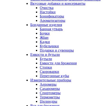
Вкусовые добавки и консерванты
Очистка
Настойки
Бонификаторы
Ароматизаторы
Бондарные изделия
Банная утварь
Бочки
Жбан
Кадки
Кубельчики
Подарки и сувениры
Емкости и бутыли
Бутыли
Емкости для брожения
Стопки
Скороварки
Перегонные кубы
Измерительные приборы
Аеромеры
Сахаромеры
Спиртомеры
Термометры
Цилиндры
Все для брожения