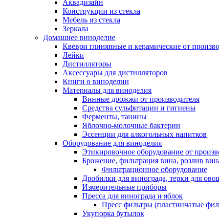
Аквадизайн
Конструкции из стекла
Мебель из стекла
Зеркала
Домашнее виноделие
Квеври глинянные и керамические от произво
Лейки
Дистилляторы
Аксессуары для дистилляторов
Книги о виноделии
Материалы для виноделия
Винные дрожжи от производителя
Средства сульфитации и гигиены
Ферменты, танины
Яблочно-молочные бактерии
Эссенции для алкогольных напитков
Оборудование для виноделия
Этикировочное оборудование от произв
Брожение, фильтрация вина, розлив вин
Фильтрационное оборудование
Дробилки для винограда, терки для ово
Измерительные приборы
Пресса для винограда и яблок
Пресс фильтры (пластинчатые фил
Укупорка бутылок